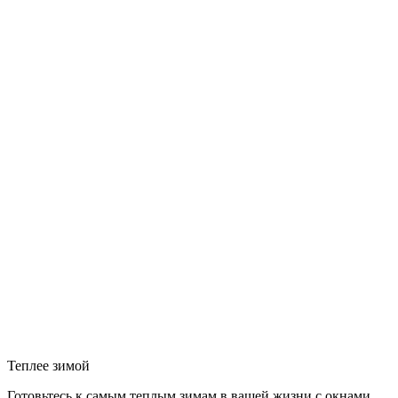
Теплее зимой
Готовьтесь к самым теплым зимам в вашей жизни с окнами