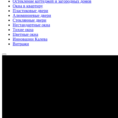
Остекление коттеджей и загородных домов
Окна в квартиру
Пластиковые двери
Алюминиевые двери
Стеклянные двери
Нестандартные окна
Тихие окна
Цветные окна
Инновации Калева
Витражи