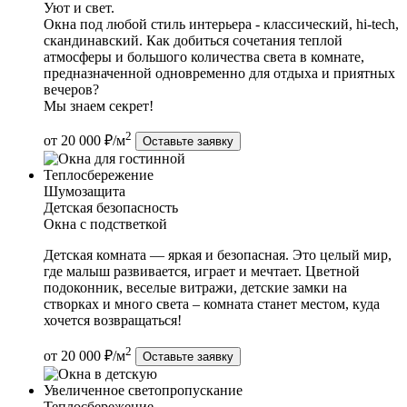
Уют и свет.
Окна под любой стиль интерьера - классический, hi-tech,
скандинавский. Как добиться сочетания теплой
атмосферы и большого количества света в комнате,
предназначенной одновременно для отдыха и приятных
вечеров?
Мы знаем секрет!
2
от 20 000 ₽/м
Оставьте заявку
Теплосбережение
Шумозащита
Детская безопасность
Окна с подстветкой
Детская комната — яркая и безопасная. Это целый мир,
где малыш развивается, играет и мечтает. Цветной
подоконник, веселые витражи, детские замки на
створках и много света – комната станет местом, куда
хочется возвращаться!
2
от 20 000 ₽/м
Оставьте заявку
Увеличенное светопропускание
Теплосбережение