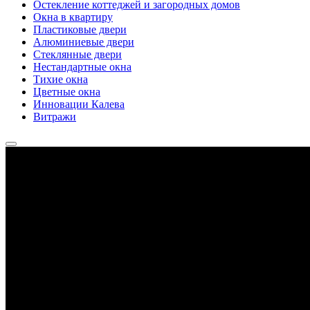
Остекление коттеджей и загородных домов
Окна в квартиру
Пластиковые двери
Алюминиевые двери
Стеклянные двери
Нестандартные окна
Тихие окна
Цветные окна
Инновации Калева
Витражи